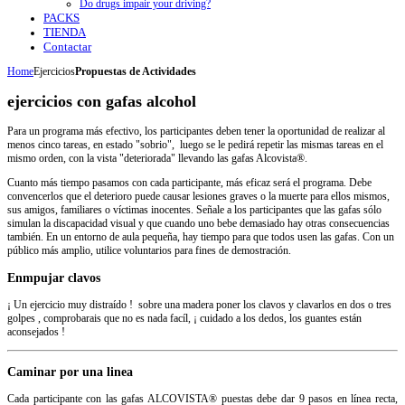
Do drugs impair your driving?
PACKS
TIENDA
Contactar
Home
Ejercicios
Propuestas de Actividades
ejercicios con gafas alcohol
Para un programa más efectivo, los participantes deben tener la oportunidad de realizar al
menos cinco tareas, en estado "sobrio", luego se le pedirá repetir las mismas tareas en el
mismo orden, con la vista "deteriorada" llevando las gafas Alcovista®.
Cuanto más tiempo pasamos con cada participante, más eficaz será el programa. Debe
convencerlos que el deterioro puede causar lesiones graves o la muerte para ellos mismos,
sus amigos, familiares o víctimas inocentes. Señale a los participantes que las gafas sólo
simulan la discapacidad visual y que cuando uno bebe demasiado hay otras consecuencias
también. En un entorno de aula pequeña, hay tiempo para que todos usen las gafas. Con un
público más amplio, utilice voluntarios para fines de demostración.
Enmpujar clavos
¡ Un ejercicio muy distraído ! sobre una madera poner los clavos y clavarlos en dos o tres
golpes , comprobarais que no es nada facíl, ¡ cuidado a los dedos, los guantes están
aconsejados !
Caminar por una linea
Cada participante con las gafas ALCOVISTA® puestas debe dar 9 pasos en línea recta,