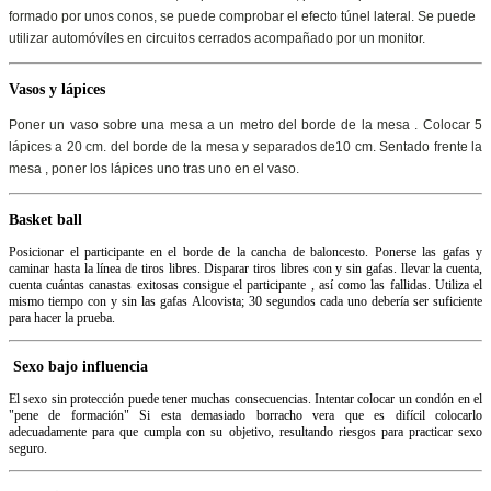
formado por unos conos, se puede comprobar el efecto túnel lateral. Se puede
utilizar automóvíles en circuitos cerrados acompañado por un monitor.
Vasos y lápices
Poner un vaso sobre una mesa a un metro del borde de la mesa . Colocar 5
lápices a 20 cm. del borde de la mesa y separados de10 cm.
Sentado frente la
mesa , poner los lápices uno tras uno en el vaso.
B
asket ba
ll
Posicionar
el participante
en el borde de
la cancha de baloncesto
.
Ponerse
las gafas
y
caminar
hasta la línea
de tiros libres.
Disparar
tiros libres
con y sin
gafas
.
llevar la cuenta
,
cuenta
cuántas canastas
exitosas consigue
el participante
, así
como las fallidas
.
Utiliza el
mismo
tiempo
con y sin
las gafas
Alcovista
;
30 segundos
cada uno debería
ser suficiente
para
hacer la prueba.
Sexo bajo influencia
El sexo sin protección puede tener muchas consecuencias. Intentar colocar un condón en el
"pene de formación" Si esta demasiado borracho vera que es difícil colocarlo
adecuadamente para que cumpla con su objetivo, resultando riesgos para practicar sexo
seguro.