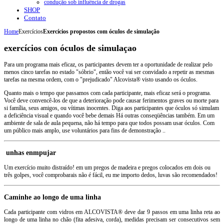
condução sob influência de drogas
SHOP
Contato
Home
Exercícios
Exercícios propostos com óculos de simulação
exercícios con óculos de simulaçao
Para
um programa mais eficaz
, os participantes devem
ter a oportunidade de
realizar pelo
menos
cinco tarefas
no estado
"
sóbrio", então você vai
ser convidado a
repetir
as mesmas
tarefas
na mesma ordem
, com o "
prejudicado"
Alcovista®
visto
usando os óculos
.
Quanto mais o tempo
que passamos com
cada participante,
mais eficaz será o
programa.
Você deve
convencê-los de
que a deterioração
pode
causar ferimentos graves ou
morte
para
si
família
,
seus
amigos, ou
vítimas inocentes.
Diga aos participantes que
óculos só
simulam
a
deficiência visual
e
quando você bebe
demais
Há outras conseqüências
também.
Em um
ambiente de
sala de aula
pequena
, não há tempo
para que todos possam
usar óculos.
Com
um público mais amplo
, use
voluntários para
fins de demonstração
..
unhas
enmpujar
Um exercício
muito distraído
!
em um
pregos de madeira
e
pregos
colocados em
dois ou
três
golpes
, você
comprobarais
não é fácil,
eu me importo
dedos
,
luvas
são recomendados
!
Caminhe
ao longo de uma
linha
Cada participante
com vidros em
ALCOVISTA®
deve dar
9 passos
em
uma linha reta
ao
longo de uma
linha
no chão
(
fita adesiva
,
corda
)
,
medidas
precisam ser consecutivos
sem