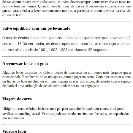
deixar
algum espaço entre
cada passo,
as mãos devem
sempre
permanecer abaixo
tocar no
lado de fora
das
pernas
.
Quando você terminar de
dar
os
9 passos
em voz alta
, você tem
que
se virar e
voltar
a fazer exactamente
o mesmo
, o participante
notou que sua
marcha não
é tudo de bom
.
Salve
equilíbrio com
um pé levantado
O uso de óculos
e os braços
para os lados
o participante tem
que levantar
o pé
cerca de 15-30
cm.
andar
, os dedos apontando
para baixo e
começar a contar
em voz alta
a partir de
1001,
1002,
1003
etc.
durante 30
segundos.
Arremessar
bolas ou
guia
Algumas
bolas
dispostas
no chão
5
metros de uma
cesta
ou
um pouco
mais larga do que
a
caixa de
bola
.
Recolher as bolas
um após o outro
e jogar
no cesto
.
Com o pé
orientar o
bem
ou
linhas de
bola no chão
ou
em uma viagem
através dos
cones
, de acordo com
o espaço
disponível
uma atribuição de
penalidades podem ser muito
engraçado.
Viagem de carro
Dirigir
um carro elétrico,
bicicleta ou a pé
,
pelo caminho formado
por
cones,
você pode
verificar o
tunneling
lateral.
Veículos
pode
ser
usado
em circuitos fechados
, acompanhados
por
um monitor
.
Vidros
e lápis