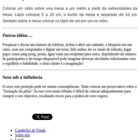
Colocar um vidro sobre una mesa a um metro a partir da extremidades da
mesa. Lápis coloque 5 a 20 cm.
o bordo da mesa e separado de 10 cm.
Sentado sobre a mesa colocar os lápis de um por um no vidro.
Outras idéias
...
Pesquisar
e discar
um número de telefone
, fechar e
abrir um cadeado
, o bloqueio
em um
carro
,
usar um computador e
digitar
um texto,
lido online
,
ler
os sinais de trânsito
,
jogar
jogos como
ping pong,
penas
, água
vazia
um recipiente para outro
, dependendo do
número
de participantes e
do tempo disponível
pode imaginar
diversas atividades relacionadas com
o equilíbrio e habilidade
, o único limite
é a imaginação
!
.
Sexo
sob a influência
O sexo sem proteção
pode ter muitas
conseqüências.
Tente colocar um
preservativo
sobre a
"
formação
do pênis"
Se este
vera
muito bêbado
é difícil de
colocar
adequadamente para
cumprir o seu objectivo
, resultando
riscos
para a prática de
sexo seguro.
Condições de Venda
Sobre nós
Legal