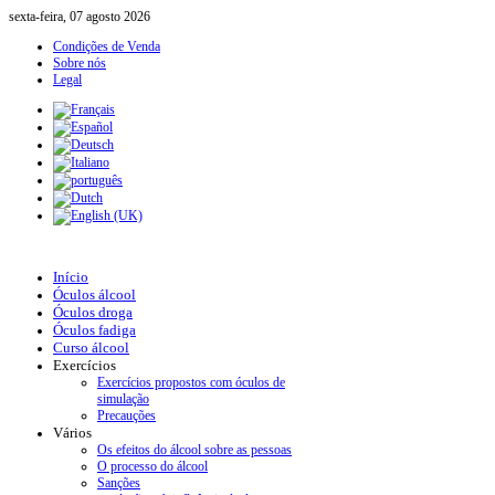
sexta-feira, 07 agosto 2026
Condições de Venda
Sobre nós
Legal
Início
Óculos álcool
Óculos droga
Óculos fadiga
Curso álcool
Exercícios
Exercícios propostos com óculos de
simulação
Precauções
Vários
Os efeitos do álcool sobre as pessoas
O processo do álcool
Sanções