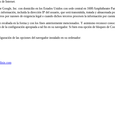
s de Internet.
do por Google, Inc. con domicilio en los Estados Unidos con sede central en 1600 Amphitheatre 
a información, incluida la dirección IP del usuario, que será transmitida, tratada y almacenada 
eros por razones de exigencia legal o cuando dichos terceros procesen la información por cuent
ción recabada en la forma y con los fines anteriormente mencionados. Y asimismo reconoce conoce
ón de la configuración apropiada a tal fin en su navegador. Si bien esta opción de bloqueo de C
figuración de las opciones del navegador instalado en su ordenador:
dixis.com