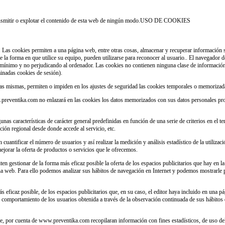
nsmitir o explotar el contenido de esta web de ningún modo.
USO DE COOKIES
 Las cookies permiten a una página web, entre otras cosas, almacenar y recuperar información s
la forma en que utilice su equipo, pueden utilizarse para reconocer al usuario.. El navegador 
mínimo y no perjudicando al ordenador. Las cookies no contienen ninguna clase de información 
minadas cookies de sesión).
las mismas, permiten o impiden en los ajustes de seguridad las cookies temporales o memorizad
.preventika.com no enlazará en las cookies los datos memorizados con sus datos personales p
nas características de carácter general predefinidas en función de una serie de criterios en el 
ación regional desde donde accede al servicio, etc.
cuantificar el número de usuarios y así realizar la medición y análisis estadístico de la utilizac
mejorar la oferta de productos o servicios que le ofrecemos.
iten gestionar de la forma más eficaz posible la oferta de los espacios publicitarios que hay en 
gina web. Para ello podemos analizar sus hábitos de navegación en Internet y podemos mostrarle 
eficaz posible, de los espacios publicitarios que, en su caso, el editor haya incluido en una p
el comportamiento de los usuarios obtenida a través de la observación continuada de sus hábitos
, por cuenta de www.preventika.com recopilaran información con fines estadísticos, de uso del 