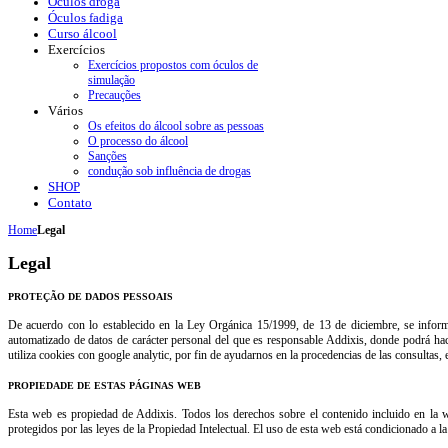
Óculos droga
Óculos fadiga
Curso álcool
Exercícios
Exercícios propostos com óculos de
simulação
Precauções
Vários
Os efeitos do álcool sobre as pessoas
O processo do álcool
Sanções
condução sob influência de drogas
SHOP
Contato
Home
Legal
Legal
PROTEÇÃO
DE DADOS PESSOAIS
De acuerdo con lo establecido en la Ley Orgánica 15/1999, de 13 de diciembre, se inform
automatizado de datos de carácter personal del que es responsable Addixis, donde podrá hac
utiliza cookies con google analytic, por fin de ayudarnos en la procedencias de las consultas,
PROPIEDADE DE ESTAS PÁGINAS WEB
Esta web es propiedad de Addixis. Todos los derechos sobre el contenido incluido en la w
protegidos por las leyes de la Propiedad Intelectual. El uso de esta web está condicionado a l