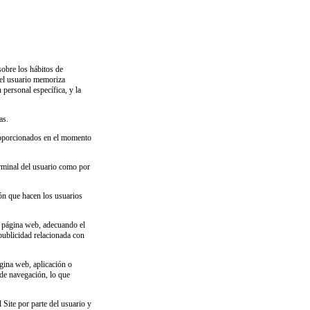
obre los hábitos de
del usuario memoriza
personal específica, y la
as.
roporcionados en el momento
terminal del usuario como por
ión que hacen los usuarios
la página web, adecuando el
publicidad relacionada con
ágina web, aplicación o
 de navegación, lo que
Site por parte del usuario y