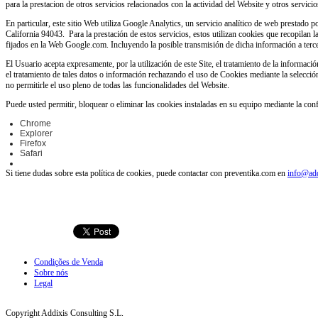
para la prestacion de otros servicios relacionados con la actividad del Website y otros servicio
En particular, este sitio Web utiliza Google Analytics, un servicio analítico de web presta
California 94043. Para la prestación de estos servicios, estos utilizan cookies que recopilan l
fijados en la Web Google.com. Incluyendo la posible transmisión de dicha información a terc
El Usuario acepta expresamente, por la utilización de este Site, el tratamiento de la informa
el tratamiento de tales datos o información rechazando el uso de Cookies mediante la selecci
no permitirle el uso pleno de todas las funcionalidades del Website.
Puede usted permitir, bloquear o eliminar las cookies instaladas en su equipo mediante la con
Chrome
Explorer
Firefox
Safari
Si tiene dudas sobre esta política de cookies, puede contactar con preventika.com en
info@ad
Condições de Venda
Sobre nós
Legal
Copyright Addixis Consulting S.L.