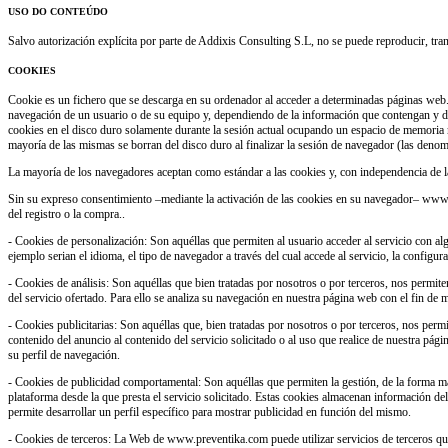
USO DO CONTEÚDO
Salvo autorización explícita por parte de Addixis Consulting S.L, no se puede reproducir, tra
COOKIES
Cookie es un fichero que se descarga en su ordenador al acceder a determinadas páginas web.
navegación de un usuario o de su equipo y, dependiendo de la información que contengan y de 
cookies en el disco duro solamente durante la sesión actual ocupando un espacio de memoria 
mayoría de las mismas se borran del disco duro al finalizar la sesión de navegador (las deno
La mayoría de los navegadores aceptan como estándar a las cookies y, con independencia de 
Sin su expreso consentimiento –mediante la activación de las cookies en su navegador– www
del registro o la compra..
- Cookies de personalización: Son aquéllas que permiten al usuario acceder al servicio con algu
ejemplo serian el idioma, el tipo de navegador a través del cual accede al servicio, la configur
- Cookies de análisis: Son aquéllas que bien tratadas por nosotros o por terceros, nos permiten 
del servicio ofertado. Para ello se analiza su navegación en nuestra página web con el fin de 
- Cookies publicitarias: Son aquéllas que, bien tratadas por nosotros o por terceros, nos perm
contenido del anuncio al contenido del servicio solicitado o al uso que realice de nuestra pá
su perfil de navegación.
- Cookies de publicidad comportamental: Son aquéllas que permiten la gestión, de la forma más 
plataforma desde la que presta el servicio solicitado. Estas cookies almacenan información d
permite desarrollar un perfil específico para mostrar publicidad en función del mismo.
- Cookies de terceros: La Web de www.preventika.com puede utilizar servicios de terceros que