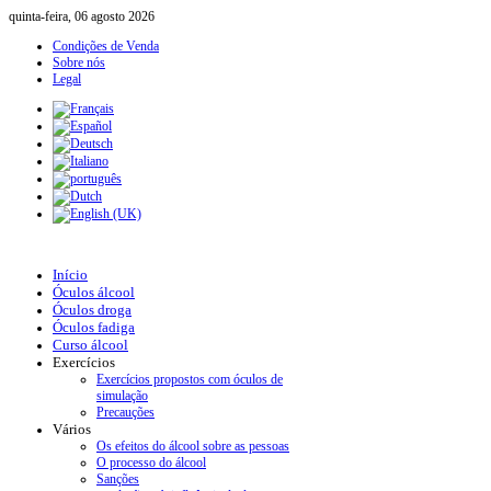
quinta-feira, 06 agosto 2026
Condições de Venda
Sobre nós
Legal
Início
Óculos álcool
Óculos droga
Óculos fadiga
Curso álcool
Exercícios
Exercícios propostos com óculos de
simulação
Precauções
Vários
Os efeitos do álcool sobre as pessoas
O processo do álcool
Sanções