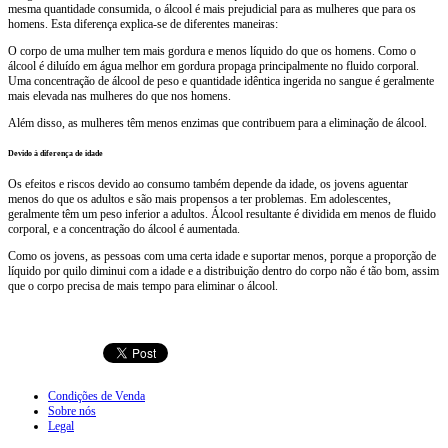
mesma quantidade
consumida
, o álcool é
mais prejudicial
para as mulheres
que para os
homens
.
Esta
diferença explica-se
de diferentes maneiras
:
O corpo de uma
mulher tem
mais gordura e menos
líquido
do que os homens
.
Como o
álcool
é diluído em
água
melhor
em
gordura
propaga principalmente
no fluido corporal
.
Uma
concentração de álcool
de peso
e
quantidade
idêntica
ingerida
no sangue
é
geralmente
mais
elevada
nas mulheres do que
nos homens
.
Além disso
,
as mulheres têm menos
enzimas
que contribuem para
a eliminação
de
álcool
.
Devido à
diferença de idade
Os
efeitos e riscos
devido ao consumo
também
depende da idade
, os jovens
aguentar
menos
do que os adultos
e são mais
propensos a ter problemas
.
Em adolescentes
,
geralmente
têm
um
peso
inferior a
adultos
.
Álcool
resultante é
dividida em
menos
de fluido
corporal
,
e
a
concentração do álcool
é aumentada
.
Como
os jovens
, as pessoas com
uma certa idade
e
suportar
menos, porque
a proporção de
líquido
por quilo
diminui com a idade
e
a distribuição
dentro do corpo
não
é tão bom,
assim
que o corpo
precisa de mais tempo
para
eliminar o álcool
.
Condições de Venda
Sobre nós
Legal