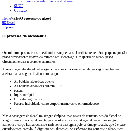
condução sob influência de drogas
SHOP
Contato
Home
Vários
O processo do álcool
Email
Imprimir
O processo de alcoolemia
Quando
uma pessoa consome
álcool,
o sangue passa
imediatamente.
Uma pequena
porção
passa
directamente
através da mucosa oral
e
esófago
.
Um quarto
do
álcool
passa
directamente
para a corrente sanguínea
A assimilação
do álcool
pelo organismo
é
mais ou menos rápida
, os seguintes fatores
aceleram
a passagem do
álcool no sangue
As
bebidas alcoólicas
quente
As
bebidas alcoólicas
contêm
CO2
açúcar
Ingestão
rápida
Um estômago vazio
Fatores individuais como
corpo humano
certo
enfermedadesel
Mas a passagem
de
álcool
no sangue
é rápida
,
mas
a taxa
de
aumento
bebido
álcool no
sangue
mais e mais rapidamente
,
pelo contrário
,
a
concentração
de
álcool
no sangue
aumenta
o
corpo
humanocuando
mais lenta
passagem
pelo estômago
retarda
,
que é o caso
quando
temos comido
.
A
digestão dos alimentos
no estômago
faz com que
o álcool
ficar