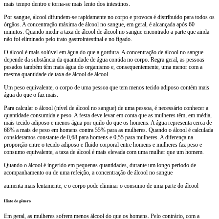
mais tempo
dentro
e torna-se
mais lento
dos intestinos.
Por
sangue
,
álcool
difundem-se rapidamente
no corpo
e
provoca
é distribuído
para
todos os
órgãos
.
A
concentração máxima
de
álcool no sangue
, em geral,
é alcançada após
60
minutos.
Quando
medir a taxa de
álcool
de álcool no sangue
encontrado
a parte que
ainda
não foi
eliminado pelo
trato
gastrointestinal
e no fígado.
O álcool é
mais
solúvel
em
água
do que a gordura
.
A concentração de álcool
no sangue
depende da substância
da quantidade de
água contida no
corpo.
Regra geral
, as pessoas
pesados
também têm mais
água do organismo
e, consequentemente,
uma
menor
com
a
mesma quantidade de
taxa de
álcool
de álcool
.
Um
peso
equivalente
,
o
corpo
de
uma
pessoa que
tem
menos tecido
adiposo
contém
mais
água
do que o faz
mais
.
Para
calcular
o
álcool
(
nível de álcool
no sangue
)
de uma
pessoa
, é
necessário conhecer
a
quantidade consumida
e
peso
.
A
festa
deve levar em conta
que as mulheres têm
, em média,
mais
tecido adiposo e
menos água
por quilo
do que os homens
.
A água representa
cerca de
68
% a mais
de peso em
homens contra
55%
para as mulheres.
Quando o
álcool
é calculada
consideramos
constante de
0,68 para
homens
e 0,55 para
mulheres.
A
diferença
na
proporção
entre o tecido
adiposo
e
fluido corporal
entre
homens
e mulheres
faz
peso
e
consumo
equivalente
,
a taxa
de
álcool
é
mais
elevada com
uma mulher
que um homem.
Quando o álcool é
ingerido em
pequenas quantidades
,
durante um longo
período
de
acompanhamento
ou
de uma refeição
,
a
concentração
de
álcool
no sangue
aumenta
mais
lentamente,
e
o
corpo
pode
eliminar o consumo
de
uma parte do álcool
Hiato de gênero
Em geral, as
mulheres sofrem
menos álcool
do que os homens
.
Pelo contrário,
com a