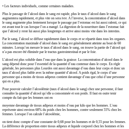
• Les facteurs individuels, comme certaines maladies.
Plus le passage de l’alcool dans le sang est rapide, plus le taux d’alcool dans le sang
augmentera rapidement, et plus vite on sera ivre. A l’inverse, la concentration d’alcool dans
le sang augmente plus lentement lorsque le passage par l’estomac est lui aussi ralenti, ce qui
est avant tout le cas lorsque l’on a mangé. La digestion de la nourriture dans l’estomac fait
que l’alcool y reste lui aussi plus longtemps et arrive ainsi moins vite dans les intestins.
Par le sang, l’alcool se diffuse rapidement dans le corps et se répartit dans tous les organes.
La concentration maximale d’alcool dans le sang est généralement atteinte au bout de 60
minutes. Lorsqu’on mesure le taux d’alcool dans le sang, on trouve la partie de l’alcool qui
n’a pas encore été éliminée par le tractus gastrointestinal et par le foie.
L’alcool est plus soluble dans l’eau que dans la graisse. La concentration d’alcool dans le
sang dépend donc pour l’essentiel de la quantité d’eau contenue dans le corps. En règle
générale, les personnes plus Lourdes ont aussi davantage d’eau dans leur corps et donc un
taux d’alcool plus faible avec la même quantité d’alcool. A poids égal, le corps d’une
personne qui a moins de tissus adipeux contient davantage d’eau que celui d’une personne
qui en a plus.
Pour pouvoir calculer l’alcoolémie (taux d’alcool dans le sang) chez une personne, il faut
connaître la quantité d’alcool qu’elle a consommée et son poids. Il faut en outre tenir
compte du fait que les femmes ont en
moyenne davantage de tissus adipeux et moins d’eau par kilo que les hommes. L’eau
représente ainsi environ 68% du poids chez les hommes, contre seulement 55% chez les
femmes. Lorsque l’on calcule l’alcoolémie,
on tient donc compte d’une constante de 0,68 pour les hommes et de 0,55 pour les femmes.
La différence de proportion entre tissus adipeux et liquide corporel chez les hommes et les