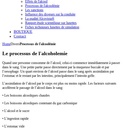
Effets de l'alcool
Processus de l'alcoolémie
Les sanctions
Influence des drogues sur la conduite
La qualité Alcovista®
Rapport étude scientifique sur lunettes
Fiches techniques lunettes de simulation
BOUTIQUE
Contact
Home
Divers
Processus de l'alcoolémie
Le processus de l'alcoholemie
Quand une personne consomme de l’alcool, celui-ci commence immédiatement à passer
dans le sang. Une petite partie passe directement par la muqueuse buccale et par
l’oesophage. Un quart environ de l’alcool passe dans le sang après assimilation par
l’estomac et le restant par les intestins, principalement l’intestin grêle.
L’assimilation de l’alcool par le corps est plus ou moins rapide. Les facteurs suivants
accélèrent le passage de l’alcool dans le sang:
• Les boissons alcooliques chaudes
• Les boissons alcooliques contenant du gaz carbonique
• L’alcool et le sucre
• L’ingestion rapide
• L’estomac vide