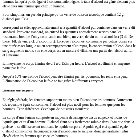
femmes fait qu’à poids égal et à consommation égale, le taux d’alcool est généralement plus
élevé chez une femme que chez un homme.
Pour simplifier, on part du principe qu’un verre de boisson alcoolique contient 12 gr.
d’alcool pur. Cela
correspond en effet approximativement à la quantité d’alcool pur contenue dans un verre dit
standard. Par verre standard, on entend les quantités normalement servies dans les
restaurants lorsque l’on y commande une bière, un verre de vin ou un alcool fort (3 dl. De
bière, 1dl. de vin, 2 cl. d’alcool fort). Lorsque l’alcool est consommé par petites doses sur
une durée assez longue ou en accompagnement d’un repas, la concentration d’alcool dans le
sang augmente moins vite et le corps est en mesure d’éliminer une partie de l’alcool au fur
et à mesure.
En moyenne, le corps élimine de 0,1 à 0,15‰ par heure. L’alcool est éliminé en majeure
partie par le foie.
Jusqu’à 10% environ de l’alcool peut être éliminé par les poumons, les reins et la peau.
L’élimination de l’alcool par le foie se fait grâce à différentes enzymes.
Différences entre les genres
En règle générale, les femmes supportent moins bien l’alcool que les hommes. Autrement
dit, à quantité égale consommée, l’alcool est plus nocif pour les femmes que pour les
hommes. Cette différence s’explique de plusieurs manières:
Le corps d’une femme comporte en moyenne davantage de tissus adipeux et moins de
liquide que celui d’un homme. L’alcool étant plus facilement soluble dans l’eau que dans la
graisse, il se diffuse avant tout dans le liquide corporel. A poids égal et à quantité égale
d’alcool consommée, la concentration d’alcool dans le sang est donc généralement plus
élevée chez les femmes que chez les hommes.