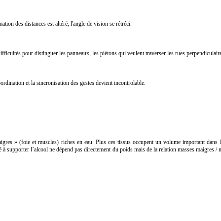
tion des distances est altéré, l'angle de vision se rétréci.
ficultés pour distinguer les panneaux, les piétons qui veulent traverser les rues perpendiculair
rdination et la sincronisation des gestes devient incontrolable.
maigres » (foie et muscles) riches en eau. Plus ces tissus occupent un volume important dans l
ité à supporter l’alcool ne dépend pas directement du poids mais de la relation masses maigres / m