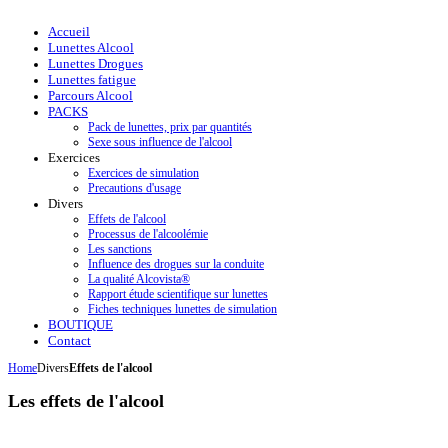
Accueil
Lunettes Alcool
Lunettes Drogues
Lunettes fatigue
Parcours Alcool
PACKS
Pack de lunettes, prix par quantités
Sexe sous influence de l'alcool
Exercices
Exercices de simulation
Precautions d'usage
Divers
Effets de l'alcool
Processus de l'alcoolémie
Les sanctions
Influence des drogues sur la conduite
La qualité Alcovista®
Rapport étude scientifique sur lunettes
Fiches techniques lunettes de simulation
BOUTIQUE
Contact
Home
Divers
Effets de l'alcool
Les effets de l'alcool