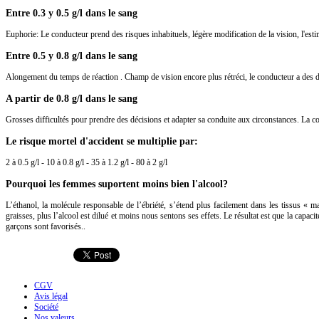
Entre 0.3 y 0.5 g/l dans le sang
Euphorie: Le conducteur prend des risques inhabituels, légère modification de la vision, l'estima
Entre 0.5 y 0.8 g/l dans le sang
Alongement du temps de réaction . Champ de vision encore plus rétréci, le conducteur a des dif
A partir de 0.8 g/l dans le sang
Grosses difficultés pour prendre des décisions et adapter sa conduite aux circonstances. La coo
Le risque mortel d'accident se multiplie par:
2 à 0.5 g/l - 10 à 0.8 g/l - 35 à 1.2 g/l - 80 à 2 g/l
Pourquoi les femmes suportent moins bien l'alcool?
L’éthanol, la molécule responsable de l’ébriété, s’étend plus facilement dans les tissus « 
graisses, plus l’alcool est dilué et moins nous sentons ses effets. Le résultat est que la capac
garçons sont favorisés..
CGV
Avis légal
Société
Nos valeurs