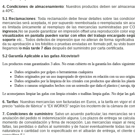
4. Condiciones de almacenamiento
: Nuestros productos deben ser almacenad
a 40ºC.
5.1 Reclamaciones
: Toda reclamación debe llevar detalles sobre las condicion
mercancías será aceptada, ni por supuesto reembolsada o reemplazada sin acuer
es limitada únicamente al reemplazo de las mercancías suministradas por C
ingresos.
No se puede garantizar en impresión offset una reproducción color espe
visualizados en pantalla pueden variar con ellos del trabajo encargado segú
soporte
etc... Todos defectos de impresión que no alteran de forma significativa
da su aprobación a los fotolitos o pruebas enviadas en formato pdf, su visto bu
llegarnos l
o más tarde 7 días
después del suministro por carta certificada.
5.2 Garantía Aplicable a las gafas Alcovista®
Los productos estan garantizados 3 años. No estan cubierto en la garantía los daños siguiente
Daños originados por golpes o herramientas cualquiera
Daños originados por un uso inapropiado de ejercicios en relación con su uso origin
Daños originados por la limpieza de los cristales con productos que alterán los plasti
Daños o ranuras originados hechos con un ustensilo que daña el plastico ( navaja, tije
Le aconsejamos limpiar las gafas con limpia cristales o toallitas limpia gafas. No dejar las ga
6. Tarifas
: Nuestras mercancías son facturadas en Euros, a la tarifa en vigor el 
precio “salida de fábrica” o “EX WORKS” según los incoterm de la cámara de comer
7. Condiciones de suministro
: Salvo un acuerdo particular; las mercancías se
anulación del pedido ni indemnización alguna. Los plazos de entrega se calculan 
momento de convalidación y firma de recepción. Las mercancías viajan al riesgo 
faltas, las perdidas o daños al suministro y de hacer eventualmente todas las re
naturaleza o cantidad con lo especificado en el albarán de entrega, el cliente 
consulting S.L.