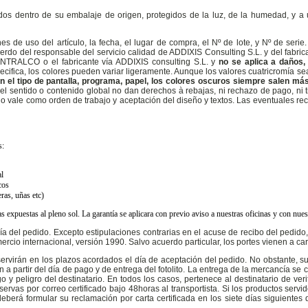
os dentro de su embalaje de origen, protegidos de la luz, de la humedad, y a u
es de uso del artículo, la fecha, el lugar de compra, el Nº de lote, y Nº de seri
do del responsable del servicio calidad de ADDIXIS Consulting S.L. y del fabric
ONTRALCO o el fabricante vía ADDIXIS consulting S.L. y
no se aplica a daños,
cifica, los colores pueden variar ligeramente. Aunque los valores cuatricromía se
n el tipo de pantalla, programa, papel, los colores oscuros siempre salen más
 el sentido o contenido global no dan derechos à rebajas, ni rechazo de pago, ni ti
eno vale como orden de trabajo y aceptación del diseño y textos. Las eventuales r
s:
al
cos
ras, uñas etc)
fas expuestas al pleno sol. La garantía se aplicara con previo aviso a nuestras oficinas y con nue
día del pedido. Excepto estipulaciones contrarias en el acuse de recibo del pedido
cio internacional, versión 1990. Salvo acuerdo particular, los portes vienen a carg
 servirán en los plazos acordados el día de aceptación del pedido. No obstante, s
a partir del día de pago y de entrega del fotolito. La entrega de la mercancía se 
y peligro del destinatario. En todos los casos, pertenece al destinatario de verif
servas por correo certificado bajo 48horas al transportista. Si los productos ser
deberá formular su reclamación por carta certificada en los siete días siguientes