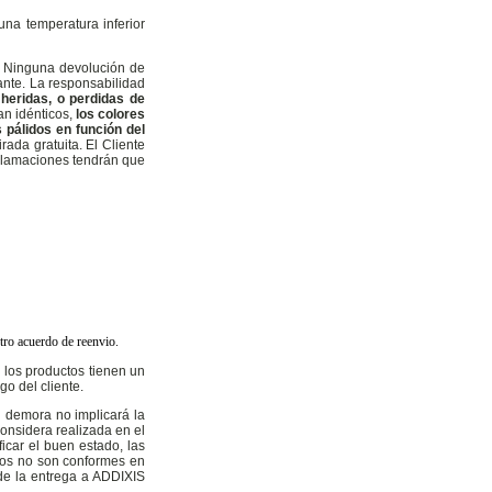
na temperatura inferior
e. Ninguna devolución de
ante. La responsabilidad
 heridas, o perdidas de
an idénticos,
los colores
 pálidos en función del
rada gratuita. El Cliente
eclamaciones tendrán que
stro acuerdo de reenvio.
, los productos tienen un
o del cliente.
u demora no implicará la
considera realizada en el
icar el buen estado, las
vidos no son conformes en
 de la entrega a ADDIXIS