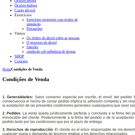
Óculos droga
Óculos fadiga
Curso álcool
Exercícios
Exercícios propostos com óculos de
simulação
Precauções
Vários
Os efeitos do álcool sobre as pessoas
O processo do álcool
Sanções
condução sob influência de drogas
SHOP
Contato
Home
Condições de Venda
Condições de Venda
1. Generalidades:
Salvo convenio especial por escrito, el envió del pedido
consecuencia el hecho de cursar pedido implica la adhesión completa y sin rese
la aceptación de las presentes condiciones generales cualesquiera que sean la
2. Pedidos
: La venta queda jurídicamente perfecta y concluida a la firma del p
irrevocable del cliente. Posteriormente a la firma del pedido o de la aceptaci
pedido tanto por las condiciones que por el plazo de entrega.
3. Derechos de reproducción
: El cliente es el único responsable de los derec
cualquier queja o demanda de terceros relativa a los derechos relacionados.