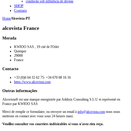
condução sob influência de drogas
SHOP
Contato
Home
Alcovista-PT
alcovista France
Morada
KWIOO SAS , 19 cité de l'Odet
Quimper
29000
France
Contacto
+33 (0)6 64 32 62 75- +34 670 08 16 16
https://www.alcovista.com
Outras informações
Alcovista® est une marque enregistrée par Addixis Consulting S.L.U et représenté en
France par KWIOO SAS
Merci de remplir ce formulaire, ou envoyer un email à
info@alcovista.com
nous nous
mettrons en contact avec vous sous 24 heures maxi.
Veuillez consulter vos courriers indésirables si vous n'avez rien reçu.