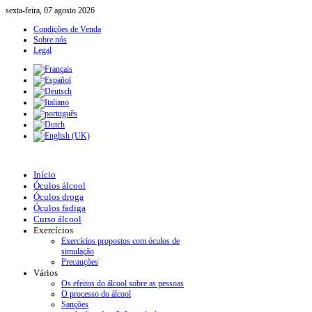
sexta-feira, 07 agosto 2026
Condições de Venda
Sobre nós
Legal
Início
Óculos álcool
Óculos droga
Óculos fadiga
Curso álcool
Exercícios
Exercícios propostos com óculos de
simulação
Precauções
Vários
Os efeitos do álcool sobre as pessoas
O processo do álcool
Sanções